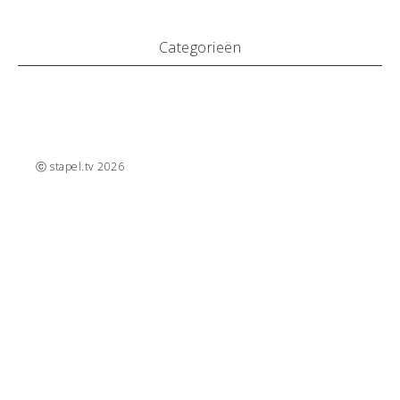
Categorieën
Geen categorieën
ⓒ stapel.tv 2026